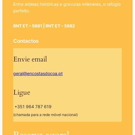
Entre aldeias históricas e gravuras milenares, o refúgio
perfeito.
RNT ET – 5681 | RNT ET – 5682
Contactos
Envie email
geral@encostasdocoa.pt
Ligue
+351 964 787 619
(chamada para a rede móvel nacional)
Reserva agora!