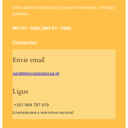
Entre aldeias históricas e gravuras milenares, o refúgio
perfeito.
RNT ET – 5681 | RNT ET – 5682
Contactos
Envie email
geral@encostasdocoa.pt
Ligue
+351 964 787 619
(chamada para a rede móvel nacional)