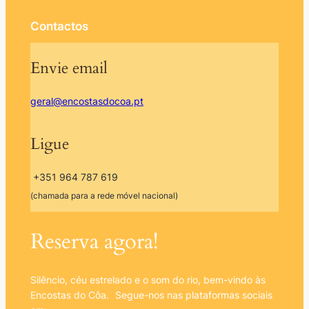
Contactos
Envie email
geral@encostasdocoa.pt
Ligue
+351 964 787 619
(chamada para a rede móvel nacional)
Reserva agora!
Silêncio, céu estrelado e o som do rio, bem-vindo às
Encostas do Côa. Segue-nos nas plataformas sociais