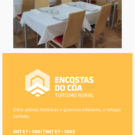
Entre aldeias históricas e gravuras milenares, o refúgio
perfeito.
RNT ET – 5681 | RNT ET – 5682