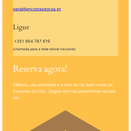
geral@encostasdocoa.pt
Ligue
+351 964 787 619
(chamada para a rede móvel nacional)
Reserva agora!
Silêncio, céu estrelado e o som do rio, bem-vindo às
Encostas do Côa. Segue-nos nas plataformas sociais
em: