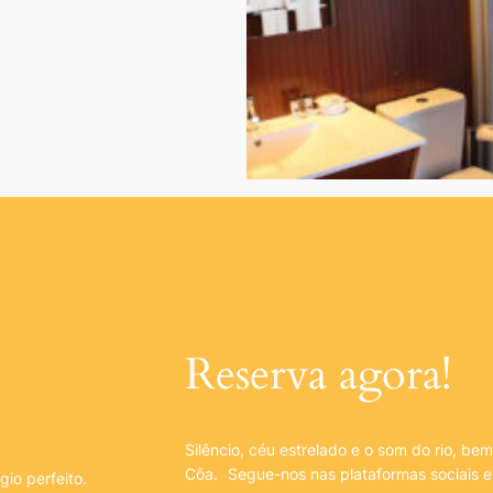
Reserva agora!
Silêncio, céu estrelado e o som do rio, be
Côa. Segue-nos nas plataformas sociais 
gio perfeito.