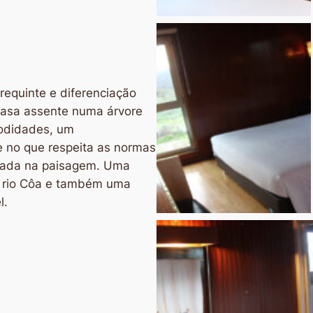
requinte e diferenciação
casa assente numa árvore
odidades, um
 no que respeita as normas
drada na paisagem. Uma
o rio Côa e também uma
l.